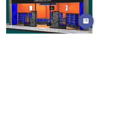
Powrót
+48-604-445-521
info@ckdbuild.com
KONTAKT:
+48-603-711-933