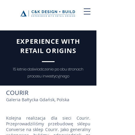
EXPERIENCE WITH
RETAIL ORIGINS
15 letnie doświadczenie po obu stronach
procesu inwestycyjnego
COURIR
Galeria Bałtycka Gdańsk, Polska
Kolejna realizacja dla sieci Courir.
Przeprowadziliśmy przebudowę sklepu
Converse na sklep Courir. Jako generalny